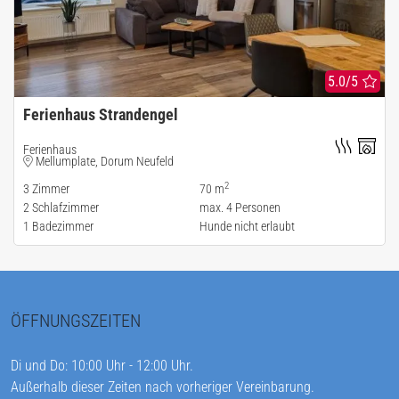
5.0/5
Ferienhaus Strandengel
Ferienhaus
Mellumplate, Dorum Neufeld
2
3
Zimmer
70 m
2
Schlafzimmer
max.
4
Personen
1
Badezimmer
Hunde nicht erlaubt
ÖFFNUNGSZEITEN
Di und Do: 10:00 Uhr - 12:00 Uhr.
Außerhalb dieser Zeiten nach vorheriger Vereinbarung.