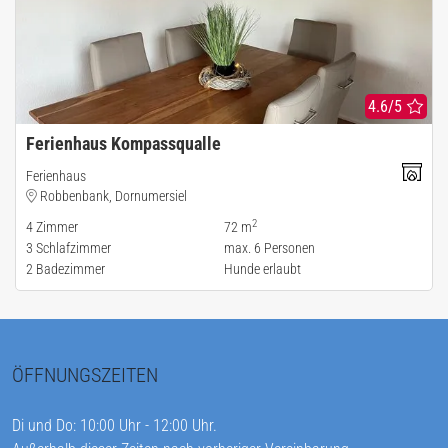
4.6/5
Ferienhaus Kompassqualle
Ferienhaus
Robbenbank, Dornumersiel
2
4
Zimmer
72 m
3
Schlafzimmer
max.
6
Personen
2
Badezimmer
Hunde erlaubt
ÖFFNUNGSZEITEN
Di und Do: 10:00 Uhr - 12:00 Uhr.