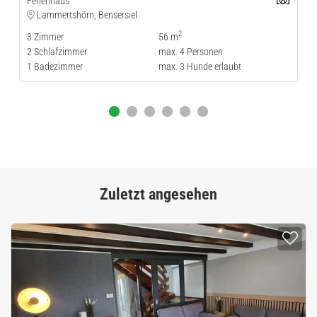
Ferienhaus
Lammertshörn, Bensersiel
2
3
Zimmer
56 m
2
Schlafzimmer
max.
4
Personen
1
Badezimmer
max.
3
Hunde erlaubt
Zuletzt angesehen