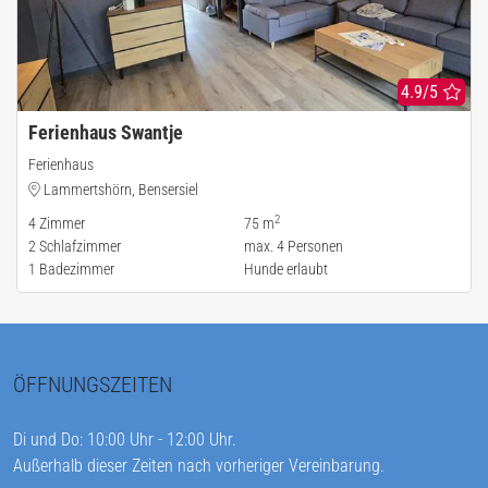
4.9/5
Ferienhaus Swantje
Ferienhaus
Lammertshörn, Bensersiel
2
4
Zimmer
75 m
2
Schlafzimmer
max.
4
Personen
1
Badezimmer
Hunde erlaubt
ÖFFNUNGSZEITEN
Di und Do: 10:00 Uhr - 12:00 Uhr.
Außerhalb dieser Zeiten nach vorheriger Vereinbarung.