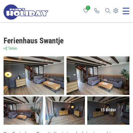
0
☰
Rufen Sie uns an
Nach bestim
Webseit
Ferienhaus Swantje
Teilen
15
Bilder