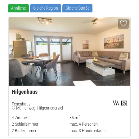
Ähnliche
Gleiche Region
Gleiche Straße
Hilgenhuus
Ferienhaus
Mühlenweg, Hilgenriedersiel
2
4
Zimmer
85 m
2
Schlafzimmer
max.
4
Personen
2
Badezimmer
max.
3
Hunde erlaubt