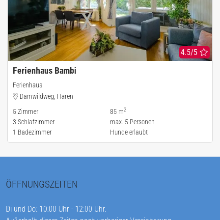
4.5/5
Ferienhaus Bambi
Ferienhaus
Damwildweg, Haren
2
5
Zimmer
85 m
3
Schlafzimmer
max.
5
Personen
1
Badezimmer
Hunde erlaubt
ÖFFNUNGSZEITEN
Di und Do: 10:00 Uhr - 12:00 Uhr.